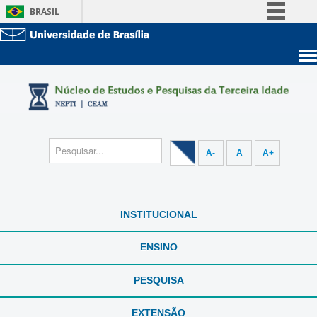
BRASIL
Simplifique!
Comunica BR
Sobre a UnB
Participe
Unidades acadêmicas
Acesso à informação
Estude na UnB
Graduação
Legislação
Pós-Graduação
Administração
Canais
A-
A
A+
Servidor
INSTITUCIONAL
ENSINO
PESQUISA
EXTENSÃO