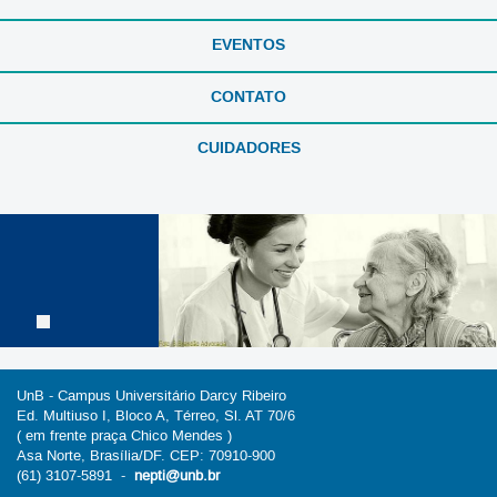
EVENTOS
CONTATO
CUIDADORES
UnB - Campus Universitário Darcy Ribeiro
Ed. Multiuso I, Bloco A, Térreo, Sl. AT 70/6
( em frente praça Chico Mendes )
Asa Norte, Brasília/DF. CEP: 70910-900
(61) 3107-5891 -
nepti@unb.br