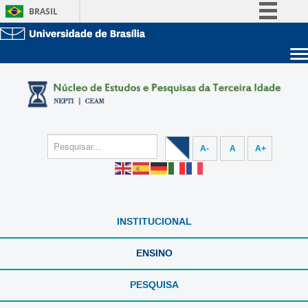
BRASIL
Simplifique!
Comunica BR
Sobre a UnB
Participe
Unidades acadêmicas
Acesso à informação
Estude na UnB
Graduação
Legislação
Pós-Graduação
Administração
Canais
A-
A
A+
Servidor
INSTITUCIONAL
ENSINO
PESQUISA