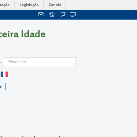
mação
Legislação
Canais
+
S