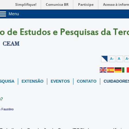
Simplifique!
Comunica BR
Participe
Acesso à infor
Menu
Sobre a UnB
Unidades acadêmicas
Estude na UnB
Graduação
Pós-Graduação
Administração
Servidor
A-
A
A
SQUISA
EXTENSÃO
EVENTOS
CONTATO
CUIDADORE
e?
 Faustino